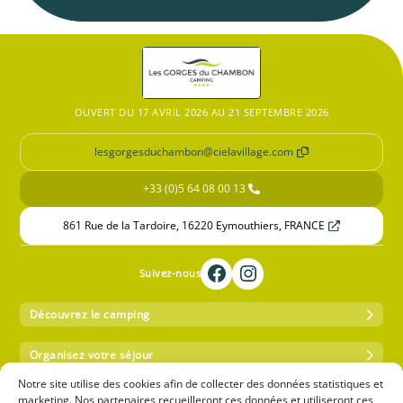
OUVERT DU 17 AVRIL 2026 AU 21 SEPTEMBRE 2026
lesgorgesduchambon@cielavillage.com
+33 (0)5 64 08 00 13
861 Rue de la Tardoire, 16220 Eymouthiers, FRANCE
Suivez-nous
Découvrez le camping
Organisez votre séjour
Notre site utilise des cookies afin de collecter des données statistiques et
Paiement sécurisé
marketing. Nos partenaires recueilleront ces données et utiliseront ces