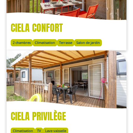
CIELA CONFORT
2 chambres
Climatisation
Terrasse
Salon de jardin
CIELA PRIVILÈGE
Climatisation
TV
Lave-vaisselle