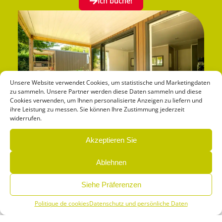
Ich buche!
Unsere Website verwendet Cookies, um statistische und Marketingdaten
zu sammeln. Unsere Partner werden diese Daten sammeln und diese
Cookies verwenden, um Ihnen personalisierte Anzeigen zu liefern und
ihre Leistung zu messen. Sie können Ihre Zustimmung jederzeit
widerrufen.
Akzeptieren Sie
Ablehnen
Siehe Präferenzen
Politique de cookies
Datenschutz und persönliche Daten
Menü
Buchen
Infos