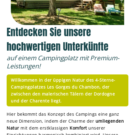
Entdecken Sie unsere
hochwertigen Unterkünfte
auf einem Campingplatz mit Premium-
Leistungen!
Willkommen in der üppigen Natur des 4-Sterne-
Campingplatzes Les Gorges du Chambon, der
zwischen den
malerischen Tälern der Dordogne
und der Charente
liegt.
Hier bekommt das Konzept des Campings eine ganz
neue Dimension, indem der Charme der
umliegenden
Natur
mit dem erstklassigen
Komfort
unserer
Einrichtungen harmonisch kombiniert wird. Unsere