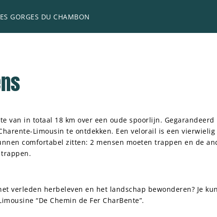
LES GORGES DU CHAMBON
ens
te van in totaal 18 km over een oude spoorlijn. Gegarandeerd 
arente-Limousin te ontdekken. Een velorail is een vierwieli
 kunnen comfortabel zitten: 2 mensen moeten trappen en de and
 trappen.
 het verleden herbeleven en het landschap bewonderen? Je kunt
 Limousine “De Chemin de Fer CharBente”.