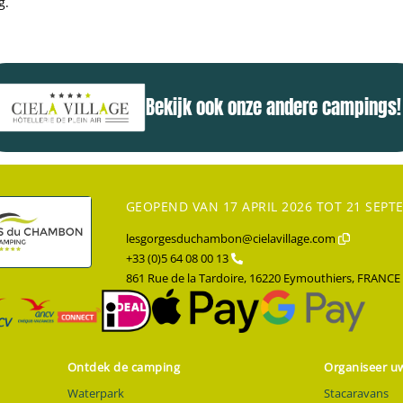
g.
Bekijk ook onze andere campings!
GEOPEND VAN 17 APRIL 2026 TOT 21 SEPT
lesgorgesduchambon@cielavillage.com
+33 (0)5 64 08 00 13
861 Rue de la Tardoire, 16220 Eymouthiers, FRANCE
Ontdek de camping
Organiseer uw
Waterpark
Stacaravans