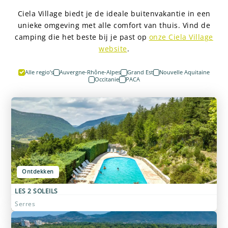
Ciela Village biedt je de ideale buitenvakantie in een
unieke omgeving met alle comfort van thuis. Vind de
camping die het beste bij je past op
onze Ciela Village
website
.
Alle regio’s
Auvergne-Rhône-Alpes
Grand Est
Nouvelle Aquitaine
Occitanie
PACA
Ontdekken
LES 2 SOLEILS
Serres