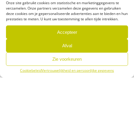
Onze site gebruikt cookies om statistische en marketinggegevens te
verzamelen. Onze partners verzamelen deze gegevens en gebruiken
deze cookies om je gepersonaliseerde advertenties aan te bieden en hun
prestaties te meten. U kunt uw toestemming te allen tijde intrekken.
Accepteer
Ontdekken
BEAU RIVAGE
Afval
Mèze
Zie voorkeuren
Cookiebeleid
Vertrouwelijkheid en persoonlijke gegevens
Menu
Boek
Info
Ontdekken
LA LIEZ
Peigney
1
2
3